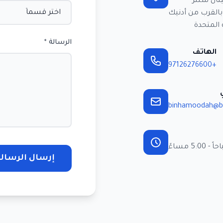
يتال سنتر
بالقرب من أدنيك
 المتحدة
الرسالة *
الهاتف
+97126276600
binhamoodah@b
إرسال الرسالة