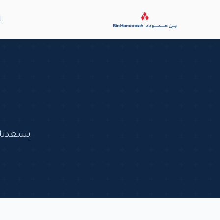
ا
يسعدنا 