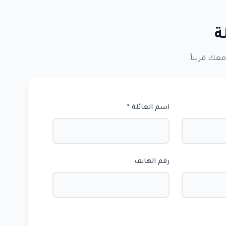
ة
عك قريباً.
اسم العائلة *
رقم الهاتف