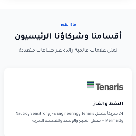
ماذا نقدم
أقسامنا وشركاؤنا الرئيسيون
نمثل علامات عالمية رائدة عبر صناعات متعددة
النفط والغاز
24 شريكاً تشمل Tenaris وJFE Engineering وSensitron وNautic
وMermaid — تغطي المنبع والوسط والهندسة البحرية.